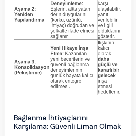
Deneyimleme:
karşı
Aşama 2:
Eşlerin, altta yatan
ulaşılabilir,
Yeniden
derin duygularını
yanıt
Yapılandırma
(korku, üzüntü,
verilebilir
ihtiyaç) doğrudan ve
ve ilgili
şefkatle ifade etmesi
olduklarını
sağlanır.
gösterir.
İlişkinin
Yeni Hikaye İnşa
kalıcı
Etme:
Kazanılan
olarak
yeni becerilerin ve
daha
Aşama 3:
güvenli bağlanma
güçlü ve
Konsolidasyon
deneyimlerinin
kararlı bir
(Pekiştirme)
günlük hayata kalıcı
gelecek
olarak entegre
inşa
edilmesi.
etmesi
hedeflenir.
Bağlanma İhtiyaçlarını
Karşılama: Güvenli Liman Olmak