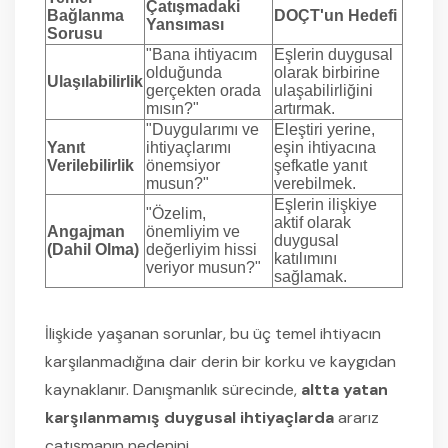
Çatışmadaki
Bağlanma
DOÇT'un Hedefi
Yansıması
Sorusu
"Bana ihtiyacım
Eşlerin duygusal
olduğunda
olarak birbirine
Ulaşılabilirlik
gerçekten orada
ulaşabilirliğini
mısın?"
artırmak.
"Duygularımı ve
Eleştiri yerine,
Yanıt
ihtiyaçlarımı
eşin ihtiyacına
Verilebilirlik
önemsiyor
şefkatle yanıt
musun?"
verebilmek.
Eşlerin ilişkiye
"Özelim,
aktif olarak
Angajman
önemliyim ve
duygusal
(Dahil Olma)
değerliyim hissi
katılımını
veriyor musun?"
sağlamak.
İlişkide yaşanan sorunlar, bu üç temel ihtiyacın
karşılanmadığına dair derin bir korku ve kaygıdan
kaynaklanır. Danışmanlık sürecinde,
altta yatan
karşılanmamış duygusal ihtiyaçlarda
ararız
çatışmanın nedenini.