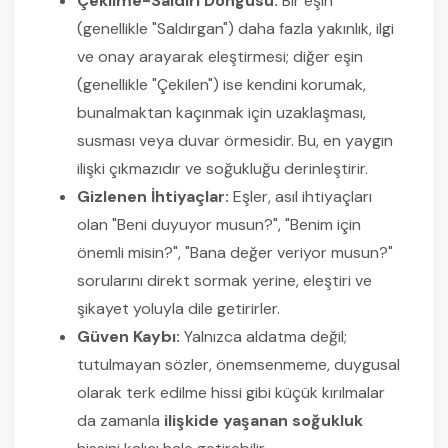
Çekilme-Saldırı Döngüsü:
Bir eşin
(genellikle "Saldırgan") daha fazla yakınlık, ilgi
ve onay arayarak eleştirmesi; diğer eşin
(genellikle "Çekilen") ise kendini korumak,
bunalmaktan kaçınmak için uzaklaşması,
susması veya duvar örmesidir. Bu, en yaygın
ilişki çıkmazıdır ve soğukluğu derinleştirir.
Gizlenen İhtiyaçlar:
Eşler, asıl ihtiyaçları
olan "Beni duyuyor musun?", "Benim için
önemli misin?", "Bana değer veriyor musun?"
sorularını direkt sormak yerine, eleştiri ve
şikayet yoluyla dile getirirler.
Güven Kaybı:
Yalnızca aldatma değil;
tutulmayan sözler, önemsenmeme, duygusal
olarak terk edilme hissi gibi küçük kırılmalar
da zamanla
ilişkide yaşanan soğukluk