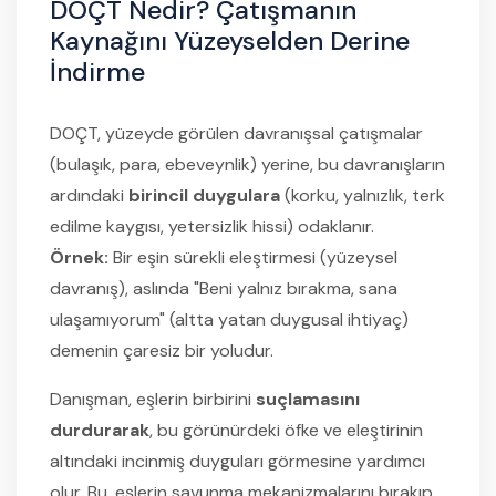
DOÇT Nedir? Çatışmanın
Kaynağını Yüzeyselden Derine
İndirme
DOÇT, yüzeyde görülen davranışsal çatışmalar
(bulaşık, para, ebeveynlik) yerine, bu davranışların
ardındaki
birincil duygulara
(korku, yalnızlık, terk
edilme kaygısı, yetersizlik hissi) odaklanır.
Örnek:
Bir eşin sürekli eleştirmesi (yüzeysel
davranış), aslında "Beni yalnız bırakma, sana
ulaşamıyorum" (altta yatan duygusal ihtiyaç)
demenin çaresiz bir yoludur.
Danışman, eşlerin birbirini
suçlamasını
durdurarak
, bu görünürdeki öfke ve eleştirinin
altındaki incinmiş duyguları görmesine yardımcı
olur. Bu, eşlerin savunma mekanizmalarını bırakıp