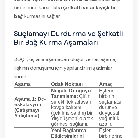
birbirlerine karşı daha
şefkatli ve anlayışlı bir
bağ
kurmasını sağlar.
Suçlamayı Durdurma ve Şefkatli
Bir Bağ Kurma Aşamaları
DOÇT, üç ana aşamadan oluşur ve her aşama,
ilişkinin dönüşümü için yapılandırılmış adımlar
sunar:
Aşama
Odak Noktası
Amaç
Negatif Döngüyü
Eşlerin
Tanımlama:
Çiftin,
birbirini
Aşama 1: De-
sürekli tekrarlayan
suçlaması
eskalasyon
kavga kalıbını
durur ve
(Çatışmayı
(çekilme-saldırı) bir
duygusal
Yatıştırma)
'dış düşman' olarak
yoğunluk
görmesi sağlanır.
azalır.
Yeni Bağlanma
Eşler,
Etkileşimlerini
birbirlerine